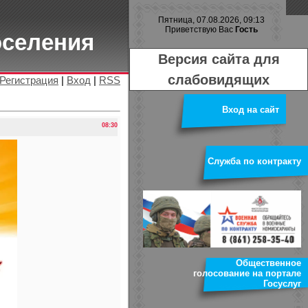
Пятница, 07.08.2026, 09:13
Приветствую Вас
Гость
оселения
Версия сайта для
слабовидящих
Регистрация
|
Вход
|
RSS
Вход на сайт
08:30
Служба по контракту
Общественное
голосование на портале
Госуслуг