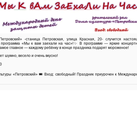
етровский» -станица Петровская, улица Красная, 20- случится насто
я программа «Мы к вам заехали на час»!✨ В программе — яркие концерт
амое главное — каждому ребёнку в конце праздника подарят мороженое!
т шумно, весело и очень вкусно!
00
ультуры «Петровский» 🎟 Вход: свободный! Праздник приурочен к Междун