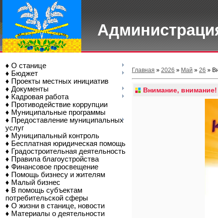
Администрация
♦ О станице
Главная
»
2026
»
Май
»
26
» В
♦ Бюджет
♦ Проекты местных инициатив
♦ Документы
Внимание, внимание!
♦ Кадровая работа
♦ Противодействие коррупции
♦ Муниципальные программы
♦ Предоставление муниципальных
услуг
♦ Муниципальный контроль
♦ Бесплатная юридическая помощь
♦ Градостроительная деятельность
♦ Правила благоустройства
♦ Финансовое просвещение
♦ Помощь бизнесу и жителям
♦ Малый бизнес
♦ В помощь субъектам
потребительской сферы
♦ О жизни в станице, новости
♦ Материалы о деятельности