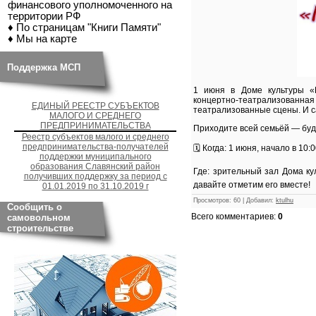
финансового уполномоченного на
территории РФ
♦ По страницам "Книги Памяти"
♦ Мы на карте
Поддержка МСП
1 июня в Доме культуры «П
концертно‑театрализованна
ЕДИНЫЙ РЕЕСТР СУБЪЕКТОВ
театрализованные сцены. И с
МАЛОГО И СРЕДНЕГО
ПРЕДПРИНИМАТЕЛЬСТВА
Приходите всей семьёй — буде
Реестр субъектов малого и среднего
предпринимательства-получателей
🗓 Когда: 1 июня, начало в 10:
поддержки муниципального
образования Славянский район
Где: зрительный зал Дома к
получивших поддержку за период с
давайте отметим его вместе!
01.01.2019 по 31.10.2019 г
Просмотров
:
60
|
Добавил
:
ktulhu
Сообщить о
Всего комментариев
:
0
самовольном
строительстве