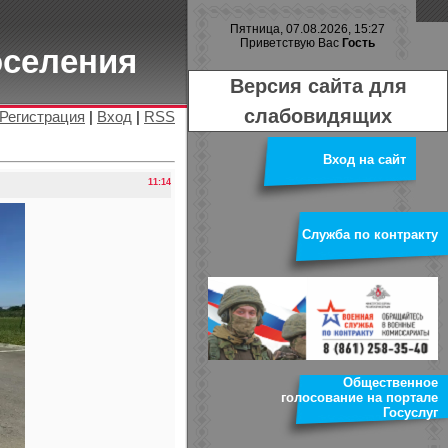
Пятница, 07.08.2026, 15:27
Приветствую Вас
Гость
оселения
Версия сайта для
слабовидящих
Регистрация
|
Вход
|
RSS
Вход на сайт
11:14
Служба по контракту
Общественное
голосование на портале
Госуслуг