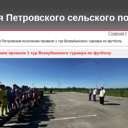
 Петровского сельского п
Главная
|
В Петровском поселении провели 1 тур Всекубанского турнира по футболу
нии провели 1 тур Всекубанского турнира по футболу