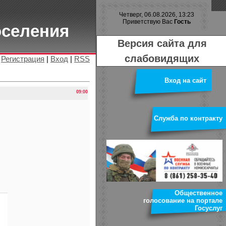
Четверг, 06.08.2026, 13:23
Приветствую Вас
Гость
оселения
Версия сайта для
слабовидящих
|
Регистрация
|
Вход
|
RSS
Вход на сайт
09:00
Служба по контракту
Общественное
голосование на портале
Госуслуг