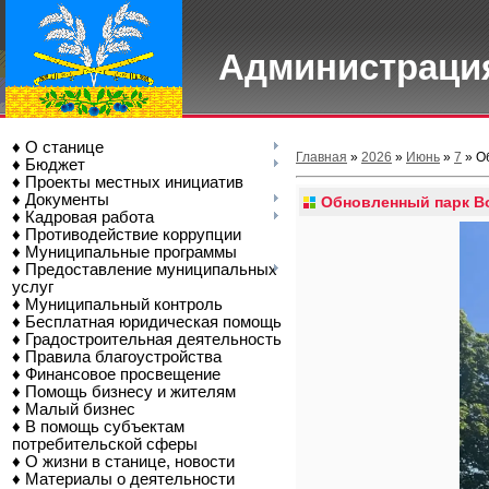
Администрация
♦ О станице
Главная
»
2026
»
Июнь
»
7
» О
♦ Бюджет
♦ Проекты местных инициатив
♦ Документы
Обновленный парк В
♦ Кадровая работа
♦ Противодействие коррупции
♦ Муниципальные программы
♦ Предоставление муниципальных
услуг
♦ Муниципальный контроль
♦ Бесплатная юридическая помощь
♦ Градостроительная деятельность
♦ Правила благоустройства
♦ Финансовое просвещение
♦ Помощь бизнесу и жителям
♦ Малый бизнес
♦ В помощь субъектам
потребительской сферы
♦ О жизни в станице, новости
♦ Материалы о деятельности