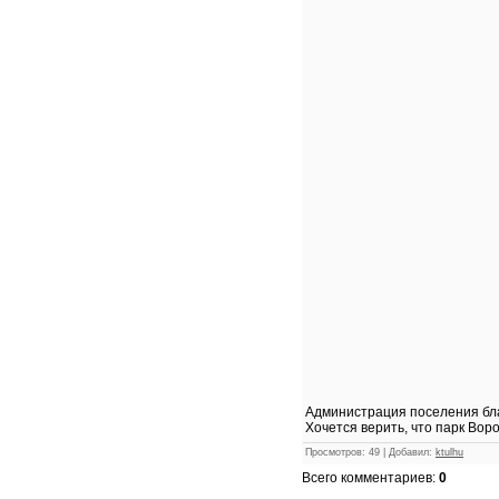
Администрация поселения бл
Хочется верить, что парк Во
Просмотров
:
49
|
Добавил
:
ktulhu
Всего комментариев
:
0