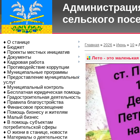
Администрация
сельского пос
♦ О станице
Главная
»
2026
»
Июнь
»
10
» Л
♦ Бюджет
♦ Проекты местных инициатив
♦ Документы
Лето - это маленькая
♦ Кадровая работа
♦ Противодействие коррупции
♦ Муниципальные программы
♦ Предоставление муниципальных
услуг
♦ Муниципальный контроль
♦ Бесплатная юридическая помощь
♦ Градостроительная деятельность
♦ Правила благоустройства
♦ Финансовое просвещение
♦ Помощь бизнесу и жителям
♦ Малый бизнес
♦ В помощь субъектам
потребительской сферы
♦ О жизни в станице, новости
♦ Материалы о деятельности