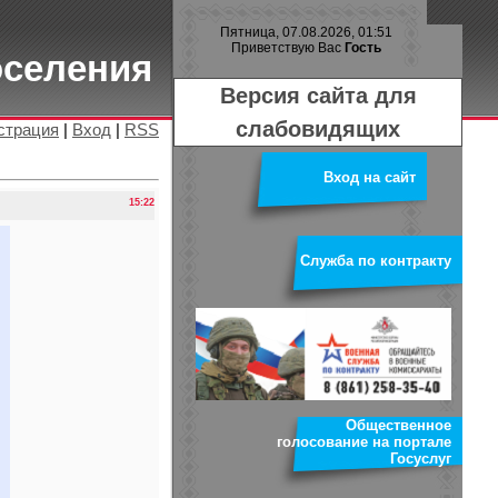
Пятница, 07.08.2026, 01:51
Приветствую Вас
Гость
оселения
Версия сайта для
слабовидящих
страция
|
Вход
|
RSS
Вход на сайт
15:22
Служба по контракту
Общественное
голосование на портале
Госуслуг