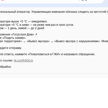
егиональный оператор. Управляющая компания обязана следить за чистотой 
ературе выше +5 °C — ежедневно.
атуре +5 °C и ниже — не реже чем раз в трое суток.
м — 1 день, зимой — до 2 дней.
ложение «Госуслуги Дом» 📌
е «Подать заявку».
ая территория» → «Вывоз мусора» → «Вывоз мусора с нарушениями». Мож
рдите отправку.
ле ответа, нажмите «Пожаловаться в ГЖИ» и направьте обращение.
по ссылке:
vk.cc/cR4GCm
ийрайон