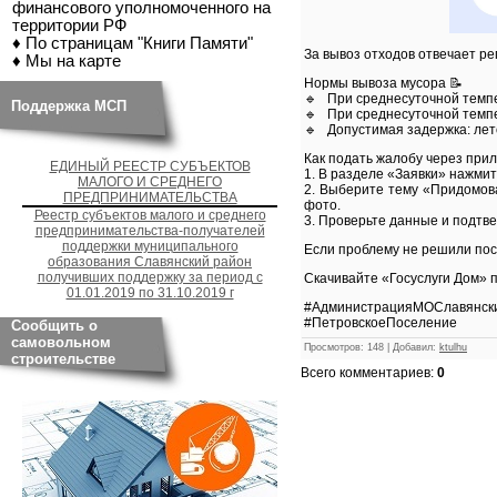
финансового уполномоченного на
территории РФ
♦ По страницам "Книги Памяти"
За вывоз отходов отвечает р
♦ Мы на карте
Нормы вывоза мусора 📝
🔹 При среднесуточной темп
Поддержка МСП
🔹 При среднесуточной темпер
🔹 Допустимая задержка: лето
Как подать жалобу через при
ЕДИНЫЙ РЕЕСТР СУБЪЕКТОВ
1. В разделе «Заявки» нажмит
МАЛОГО И СРЕДНЕГО
2. Выберите тему «Придомов
ПРЕДПРИНИМАТЕЛЬСТВА
фото.
Реестр субъектов малого и среднего
3. Проверьте данные и подтве
предпринимательства-получателей
поддержки муниципального
Если проблему не решили пос
образования Славянский район
получивших поддержку за период с
Скачивайте «Госуслуги Дом» 
01.01.2019 по 31.10.2019 г
#АдминистрацияМОСлавянск
#ПетровскоеПоселение
Сообщить о
самовольном
Просмотров
:
148
|
Добавил
:
ktulhu
строительстве
Всего комментариев
:
0