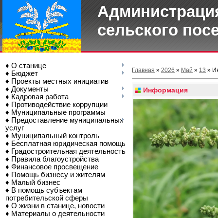
Администрация
сельского пос
♦ О станице
Главная
»
2026
»
Май
»
13
» И
♦ Бюджет
♦ Проекты местных инициатив
♦ Документы
Информация
♦ Кадровая работа
♦ Противодействие коррупции
♦ Муниципальные программы
♦ Предоставление муниципальных
услуг
♦ Муниципальный контроль
♦ Бесплатная юридическая помощь
♦ Градостроительная деятельность
♦ Правила благоустройства
♦ Финансовое просвещение
♦ Помощь бизнесу и жителям
♦ Малый бизнес
♦ В помощь субъектам
потребительской сферы
♦ О жизни в станице, новости
♦ Материалы о деятельности