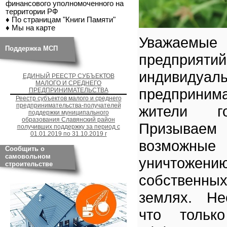
финансового уполномоченного на
территории РФ
♦ По страницам "Книги Памяти"
♦ Мы на карте
Уважаемы
Поддержка МСП
предприят
индивидуал
ЕДИНЫЙ РЕЕСТР СУБЪЕКТОВ
МАЛОГО И СРЕДНЕГО
предприни
ПРЕДПРИНИМАТЕЛЬСТВА
Реестр субъектов малого и среднего
предпринимательства-получателей
жители г
поддержки муниципального
образования Славянский район
Призываем 
получивших поддержку за период с
01.01.2019 по 31.10.2019 г
возмож
Сообщить о
самовольном
уничтоже
строительстве
собственны
землях. Не
что тольк