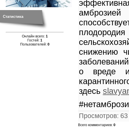
эффекти
амброзией
Статистика
способству
плодородия
Онлайн всего:
1
сельскохозя
Гостей:
1
Пользователей:
0
снижению ч
заболевани
о вреде и
карантинног
здесь
slavya
#нетамброз
Просмотров
:
63
Всего комментариев
:
0