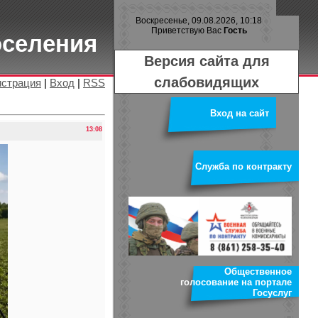
Воскресенье, 09.08.2026, 10:18
Приветствую Вас
Гость
оселения
Версия сайта для
слабовидящих
истрация
|
Вход
|
RSS
Вход на сайт
13:08
Служба по контракту
Общественное
голосование на портале
Госуслуг