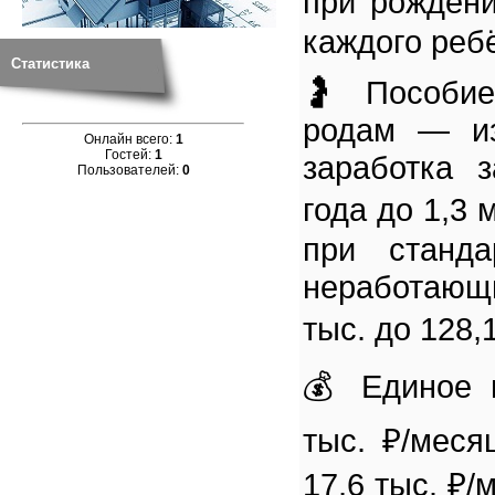
при рождени
каждого реб
Статистика
🤰 Пособие
родам — из
Онлайн всего:
1
Гостей:
1
заработка 
Пользователей:
0
года до 1,3 
при станда
неработающ
тыс. до 128,1
💰 Единое 
тыс. ₽/мес
17,6 тыс. ₽/