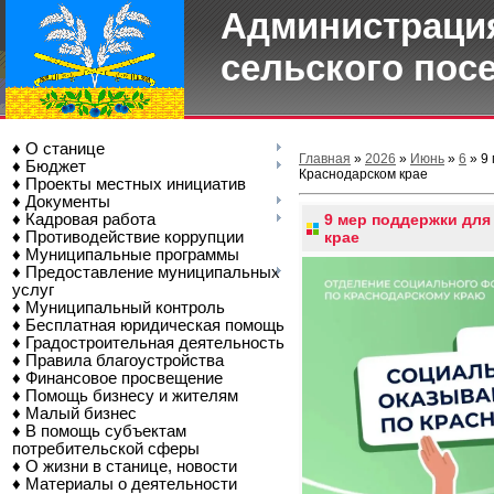
Администрация
сельского пос
♦ О станице
Главная
»
2026
»
Июнь
»
6
» 9 
♦ Бюджет
Краснодарском крае
♦ Проекты местных инициатив
♦ Документы
♦ Кадровая работа
9 мер поддержки для
♦ Противодействие коррупции
крае
♦ Муниципальные программы
♦ Предоставление муниципальных
услуг
♦ Муниципальный контроль
♦ Бесплатная юридическая помощь
♦ Градостроительная деятельность
♦ Правила благоустройства
♦ Финансовое просвещение
♦ Помощь бизнесу и жителям
♦ Малый бизнес
♦ В помощь субъектам
потребительской сферы
♦ О жизни в станице, новости
♦ Материалы о деятельности