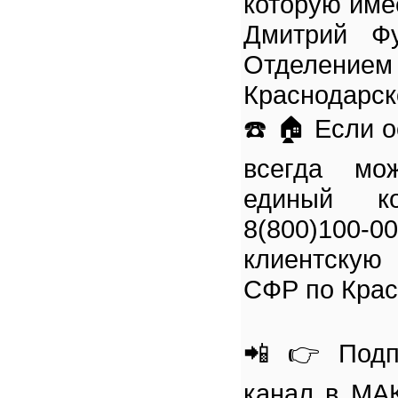
которую име
Дмитрий Фу
Отделе
Краснодарск
☎️ 🏠 Если 
всегда мо
единый ко
8(800)100-
клиентскую
СФР по Крас
📲 👉 Подп
канал в МАК