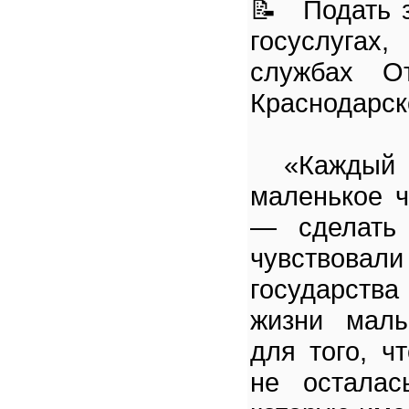
📝 Подать 
госуслуга
службах О
Краснодарск
«Каждый 
маленькое ч
— сделать 
чувствов
государст
жизни мал
для того, ч
не осталас