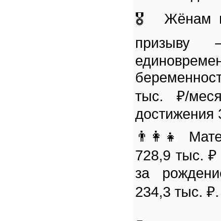
🎖️ Жёнам 
призыву
единовре
беременност
тыс. ₽/мес
достижения 3
👨‍👩‍👧 Ма
728,9 тыс. ₽
за рождени
234,3 тыс. ₽.