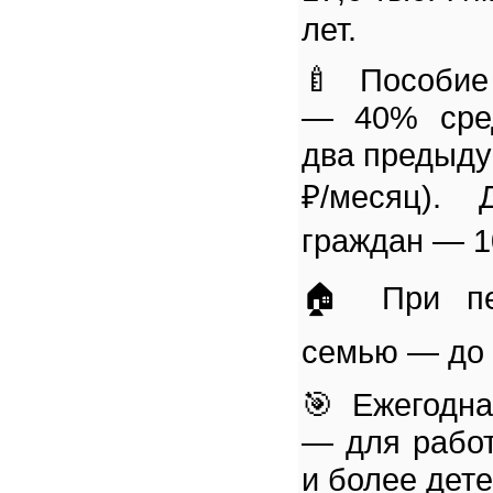
лет.
🍼 Пособие 
— 40% сред
два предыду
₽/месяц). 
граждан — 10
🏠 При пе
семью — до 
🎯 Ежегодна
— для рабо
и более дете