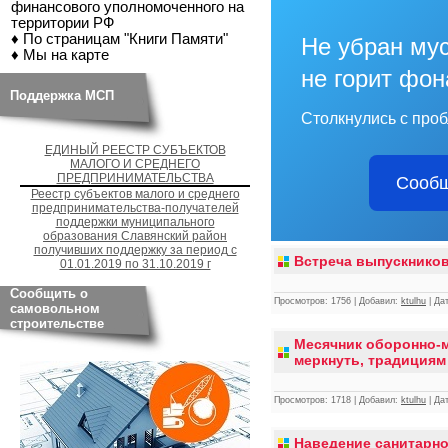
финансового уполномоченного на
территории РФ
♦ По страницам "Книги Памяти"
Не убран мус
♦ Мы на карте
не горит фон
Поддержка МСП
Столкнулись с про
ЕДИНЫЙ РЕЕСТР СУБЪЕКТОВ
МАЛОГО И СРЕДНЕГО
ПРЕДПРИНИМАТЕЛЬСТВА
Сообщ
Реестр субъектов малого и среднего
предпринимательства-получателей
поддержки муниципального
образования Славянский район
получивших поддержку за период с
Встреча выпускнико
01.01.2019 по 31.10.2019 г
Сообщить о
Просмотров:
1756
|
Добавил:
ktulhu
|
Дат
самовольном
строительстве
Месячник оборонно-м
меркнуть, традициям
Просмотров:
1718
|
Добавил:
ktulhu
|
Дат
Наведение санитарно