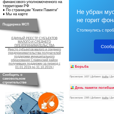
финансового уполномоченного на
территории РФ
♦ По страницам "Книги Памяти"
Не убран мус
♦ Мы на карте
не горит фон
Поддержка МСП
Столкнулись с про
ЕДИНЫЙ РЕЕСТР СУБЪЕКТОВ
МАЛОГО И СРЕДНЕГО
ПРЕДПРИНИМАТЕЛЬСТВА
Сообщ
Реестр субъектов малого и среднего
предпринимательства-получателей
поддержки муниципального
образования Славянский район
получивших поддержку за период с
Борьба
01.01.2019 по 31.10.2019 г
Сообщить о
Просмотров:
1637
|
Добавил:
ktulhu
|
Дат
самовольном
строительстве
День памяти погибши
Просмотров:
2395
|
Добавил:
ktulhu
|
Дат