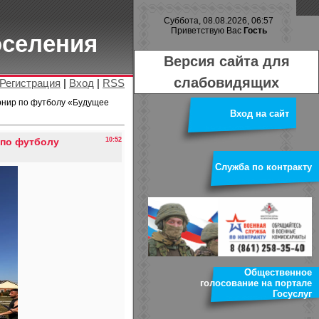
Суббота, 08.08.2026, 06:57
Приветствую Вас
Гость
оселения
Версия сайта для
слабовидящих
Регистрация
|
Вход
|
RSS
рнир по футболу «Будущее
Вход на сайт
 по футболу
10:52
Служба по контракту
Общественное
голосование на портале
Госуслуг