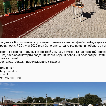
олодёжи в России юные спортсмены провели турнир по футболу «Будущее за
рошиловский 26 июня 2026 года было многолюдно-все пришли поболеть за с
 команды-три из станицы Петровской и одна из хутора Бараниковский. Прив
енко, рассказал историю создания парка Ворошиловский и пожелал ребятам
 они на фото!
 места распределились следующим образом:
ильков В.А.
Мищенко И.Б.
п А. В.
малутдинов Р.Я.