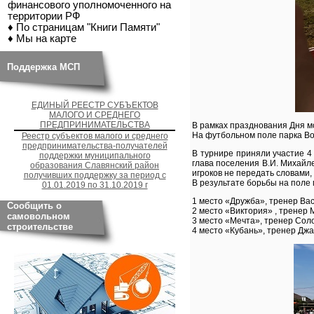
финансового уполномоченного на
территории РФ
♦ По страницам "Книги Памяти"
♦ Мы на карте
Поддержка МСП
ЕДИНЫЙ РЕЕСТР СУБЪЕКТОВ
МАЛОГО И СРЕДНЕГО
ПРЕДПРИНИМАТЕЛЬСТВА
В рамках празднования Дня м
На футбольном поле парка Во
Реестр субъектов малого и среднего
предпринимательства-получателей
В турнире приняли участие 4
поддержки муниципального
глава поселения В.И. Михайл
образования Славянский район
игроков не передать словами,
получивших поддержку за период с
В результате борьбы на поле
01.01.2019 по 31.10.2019 г
1 место «Дружба», тренер Вас
Сообщить о
2 место «Виктория» , тренер 
самовольном
3 место «Мечта», тренер Соло
строительстве
4 место «Кубань», тренер Джа