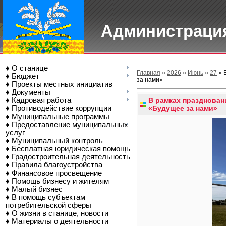
Администрация
♦ О станице
Главная
»
2026
»
Июнь
»
27
» 
♦ Бюджет
за нами»
♦ Проекты местных инициатив
♦ Документы
♦ Кадровая работа
В рамках празднован
♦ Противодействие коррупции
«Будущее за нами»
♦ Муниципальные программы
♦ Предоставление муниципальных
услуг
♦ Муниципальный контроль
♦ Бесплатная юридическая помощь
♦ Градостроительная деятельность
♦ Правила благоустройства
♦ Финансовое просвещение
♦ Помощь бизнесу и жителям
♦ Малый бизнес
♦ В помощь субъектам
потребительской сферы
♦ О жизни в станице, новости
♦ Материалы о деятельности