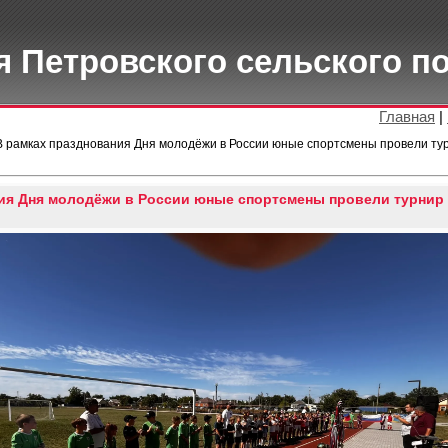
 Петровского сельского п
Главная
|
В рамках празднования Дня молодёжи в России юные спортсмены провели ту
ия Дня молодёжи в России юные спортсмены провели турнир