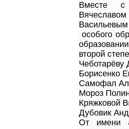
Вместе с
Вячеслав
Васильевы
особого обр
образовани
второй степ
Чеботарёву
Борисенко Е
Самофал Ал
Мороз Поли
Кряжковой В
Дубовик Ан
От имени а