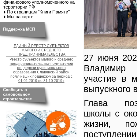
финансового уполномоченного на
территории РФ
♦ По страницам "Книги Памяти"
♦ Мы на карте
Поддержка МСП
ЕДИНЫЙ РЕЕСТР СУБЪЕКТОВ
МАЛОГО И СРЕДНЕГО
ПРЕДПРИНИМАТЕЛЬСТВА
27 июня 202
Реестр субъектов малого и среднего
предпринимательства-получателей
Владимир 
поддержки муниципального
образования Славянский район
участие в 
получивших поддержку за период с
01.01.2019 по 31.10.2019 г
выпускного 
Сообщить о
самовольном
строительстве
Глава поз
школы с око
жизни, по
поступлен