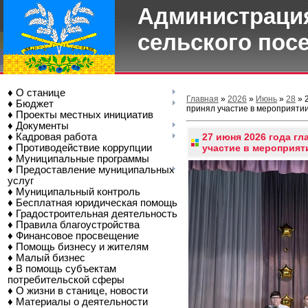
Администрация
сельского пос
♦ О станице
Главная
»
2026
»
Июнь
»
28
» 
♦ Бюджет
принял участие в мероприяти
♦ Проекты местных инициатив
♦ Документы
♦ Кадровая работа
27 июня 2026 года г
♦ Противодействие коррупции
участие в мероприят
♦ Муниципальные программы
♦ Предоставление муниципальных
услуг
♦ Муниципальный контроль
♦ Бесплатная юридическая помощь
♦ Градостроительная деятельность
♦ Правила благоустройства
♦ Финансовое просвещение
♦ Помощь бизнесу и жителям
♦ Малый бизнес
♦ В помощь субъектам
потребительской сферы
♦ О жизни в станице, новости
♦ Материалы о деятельности